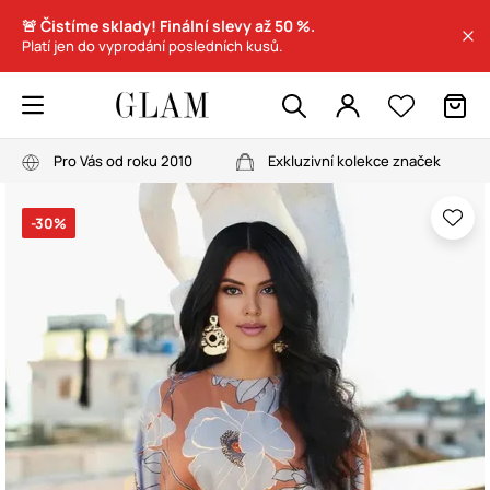
🚨 Čistíme sklady! Finální slevy až 50 %.
Platí jen do vyprodání posledních kusů.
Pro Vás od roku 2010
Exkluzivní kolekce značek
-30%