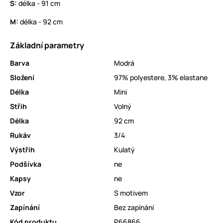
S:
délka - 91 cm
M:
délka - 92 cm
Základní parametry
Barva
Modrá
Složení
97% polyestere, 3% elastane
Délka
Mini
Střih
Volný
Délka
92 cm
Rukáv
3/4
Výstřih
Kulatý
Podšívka
ne
Kapsy
ne
Vzor
S motivem
Zapínání
Bez zapínání
Kód produktu
P66866