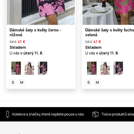
Dámské šaty s květy černo -
Dámské šaty s květy fuchs
růžová
zelená
41 €
41 €
58 €
58 €
Skladem
Skladem
U vás
v úterý
11. 8.
U vás
v úterý
11. 8.
S
M
S
M
Kolekce a značky, které najdete pouze u nás
Tisíce produktů sk