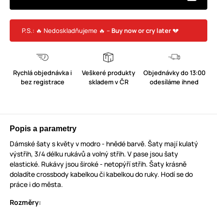
P.S.: 🔥 Nedoskladňujeme 🔥 –
Buy now or cry later
💔
Rychlá objednávka i
Veškeré produkty
Objednávky do 13:00
bez registrace
skladem v ČR
odesíláme ihned
Popis a parametry
Dámské šaty s květy v modro - hnědé barvě. Šaty mají kulatý
výstřih, 3/4 délku rukávů a volný střih. V pase jsou šaty
elastické. Rukávy jsou široké - netopýří střih. Šaty krásně
doladíte crossbody kabelkou či kabelkou do ruky. Hodí se do
práce i do města.
Rozměry: