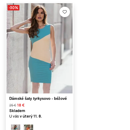
-30%
Dámské šaty tyrkysovo - béžové
18 €
25 €
Skladem
U vás
v úterý
11. 8.