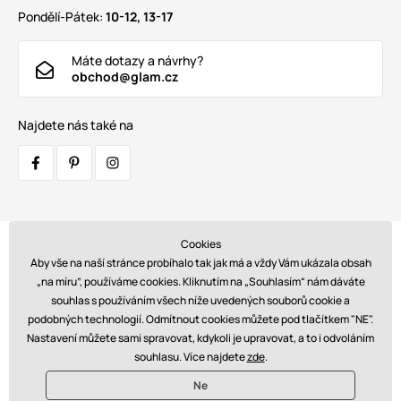
Pondělí-Pátek:
10-12, 13-17
Máte dotazy a návrhy?
obchod@glam.cz
Najdete nás také na
Cookies
Přepravci:
Aby vše na naší stránce probíhalo tak jak má a vždy Vám ukázala obsah
„na míru”, používáme cookies. Kliknutím na „Souhlasím“ nám dáváte
souhlas s používáním všech níže uvedených souborů cookie a
podobných technologií. Odmítnout cookies můžete pod tlačítkem "NE".
Platby:
Nastavení můžete sami spravovat, kdykoli je upravovat, a to i odvoláním
souhlasu. Více najdete
zde
.
Ne