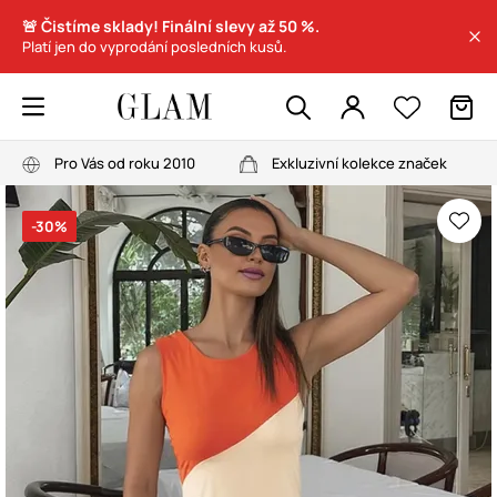
🚨 Čistíme sklady! Finální slevy až 50 %.
Platí jen do vyprodání posledních kusů.
Pro Vás od roku 2010
Exkluzivní kolekce značek
-30%