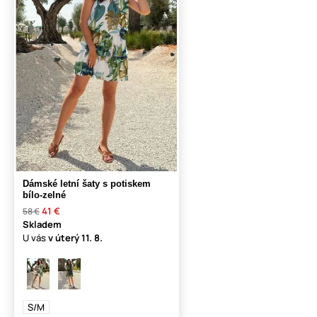
Dámské letní šaty s potiskem
bílo-zelné
41 €
58 €
Skladem
U vás
v úterý
11. 8.
S/M