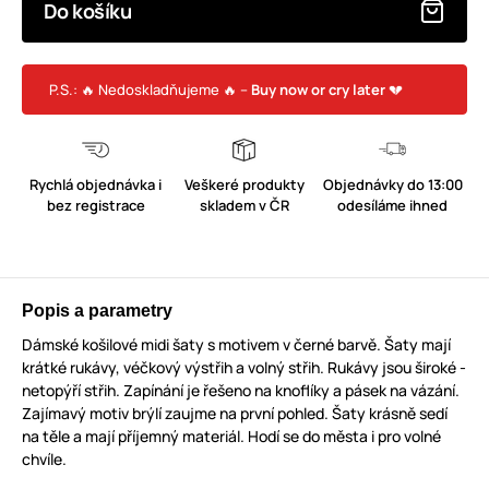
Do košíku
P.S.: 🔥 Nedoskladňujeme 🔥 –
Buy now or cry later
💔
Rychlá objednávka i
Veškeré produkty
Objednávky do 13:00
bez registrace
skladem v ČR
odesíláme ihned
Popis a parametry
Dámské košilové midi šaty s motivem v černé barvě. Šaty mají
krátké rukávy, véčkový výstřih a volný střih. Rukávy jsou široké -
netopýří střih. Zapínání je řešeno na knoflíky a pásek na vázání.
Zajímavý motiv brýlí zaujme na první pohled. Šaty krásně sedí
na těle a mají příjemný materiál. Hodí se do města i pro volné
chvíle.