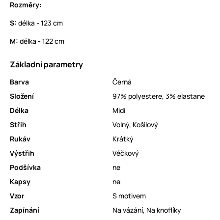
Rozměry:
S:
délka - 123 cm
M:
délka - 122 cm
Základní parametry
Barva
Černá
Složení
97% polyestere, 3% elastane
Délka
Midi
Střih
Volný
,
Košilový
Rukáv
Krátký
Výstřih
Véčkový
Podšívka
ne
Kapsy
ne
Vzor
S motivem
Zapínání
Na vázání
,
Na knoflíky