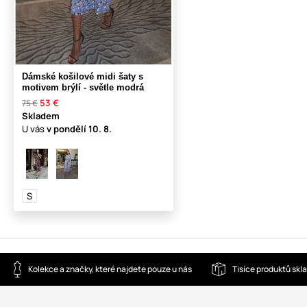
Dámské košilové midi šaty s
motivem brýlí - světle modrá
53 €
75 €
Skladem
U vás
v pondělí
10. 8.
S
Kolekce a značky, které najdete pouze u nás
Tisíce produktů sk