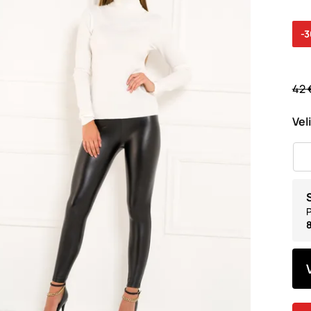
-
42 
Vel
P
8