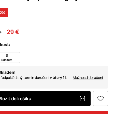
30%
29 €
€
ikost:
S
Skladem
Skladem
ředpokládaný termín doručení
v úterý 11.
Možnosti doručení
.
Vložit do košíku