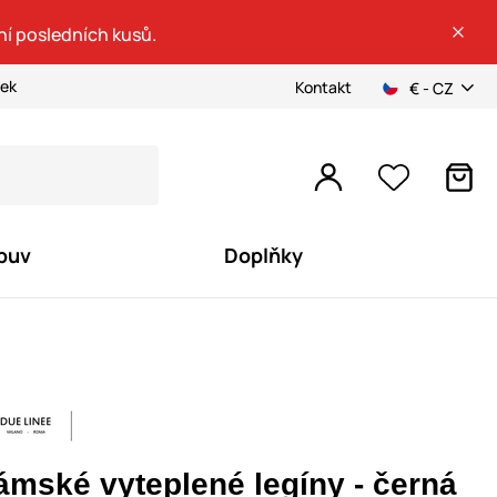
ní posledních kusů.
ček
Kontakt
€ - CZ
buv
Doplňky
ámské vyteplené legíny - černá