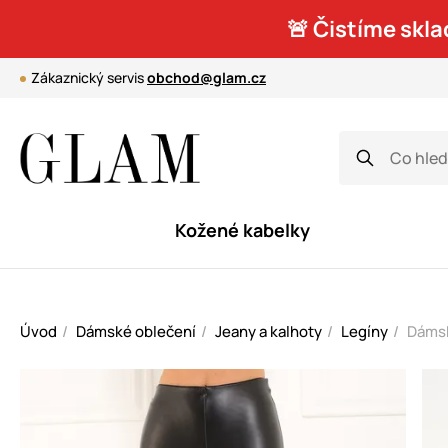
🚨 Čistíme skla
Zákaznický servis
obchod@glam.cz
Kožené kabelky
Úvod
Dámské oblečení
Jeany a kalhoty
Legíny
Dámsk