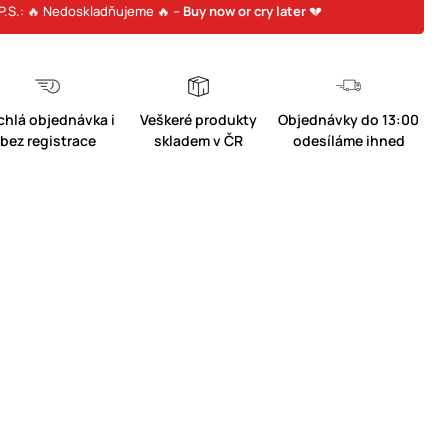
P.S.: 🔥 Nedoskladňujeme 🔥 –
Buy now or cry later
💔
chlá objednávka i
Veškeré produkty
Objednávky do 13:00
bez registrace
skladem v ČR
odesíláme ihned