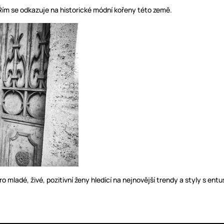
Řím se odkazuje na historické módní kořeny této země.
pro mladé, živé, pozitivní ženy hledící na nejnovější trendy a styly s en