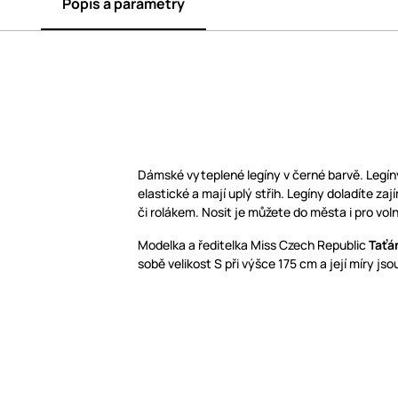
Popis a parametry
Dámské vyteplené legíny v černé barvě. Legíny
elastické a mají uplý střih. Legíny doladíte 
či rolákem. Nosit je můžete do města i pro voln
Modelka a ředitelka Miss Czech Republic
Taťá
sobě velikost S při výšce 175 cm a její míry js