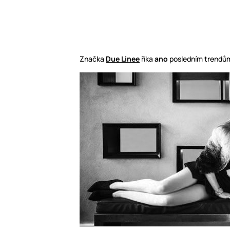
Značka
Due Linee
říka
ano
posledním trendů