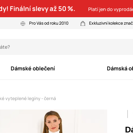
dy! Finální slevy až 50 %.
Platí jen do vyprodá
Pro Vás od roku 2010
Exkluzivní kolekce zna
Dámské oblečení
Dámská o
é vyteplené legíny - černá
D