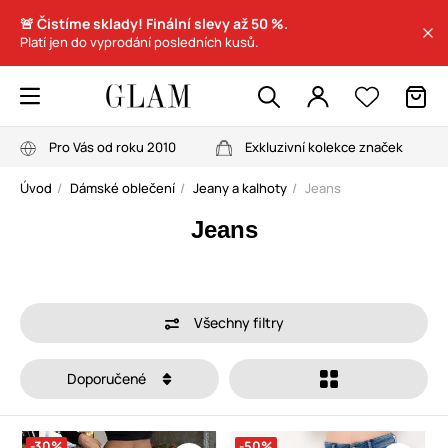
🚨 Čistíme sklady! Finální slevy až 50 %.
Platí jen do vyprodání posledních kusů.
Pro Vás od roku 2010
Exkluzivní kolekce značek
Úvod
Dámské oblečení
Jeany a kalhoty
Jeans
Jeans
Všechny filtry
Doporučené
-30%
-50%