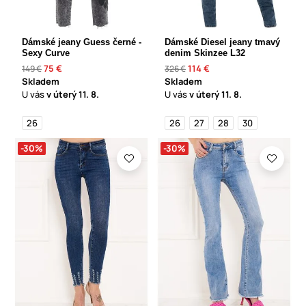
Dámské jeany Guess černé -
Dámské Diesel jeany tmavý
Sexy Curve
denim Skinzee L32
75 €
114 €
149 €
326 €
Skladem
Skladem
U vás
v úterý
11. 8.
U vás
v úterý
11. 8.
26
26
27
28
30
-30%
-30%