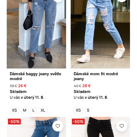
Dámské baggy jeany světle
Dámské mom fit modré
modré
jeany
26 €
28 €
38 €
40 €
Skladem
Skladem
U vás
v úterý
11. 8.
U vás
v úterý
11. 8.
XS
M
L
XL
XS
S
-50%
-50%