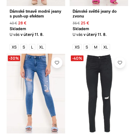
Dámské tmavě modré jeany
Dámské světlé jeany do
s push-up efektem
zvonu
28 €
25 €
40 €
36 €
Skladem
Skladem
U vás
v úterý
11. 8.
U vás
v úterý
11. 8.
XS
S
L
XL
XS
S
M
XL
-30%
-40%