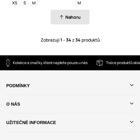
XS
S
M
M
Nahoru
Zobrazuji
1 - 34
z
34
produktů
Kolekce a značky, které najdete pouze u nás
Tisíce produktů sk
PODMÍNKY
O NÁS
UŽITEČNÉ INFORMACE