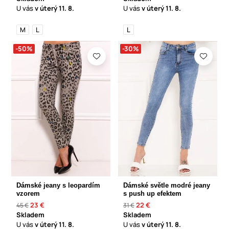
U vás
v úterý
11. 8.
U vás
v úterý
11. 8.
M
L
L
-50%
-30%
Dámské jeany s leopardím
Dámské světle modré jeany
vzorem
s push up efektem
23 €
22 €
45 €
31 €
Skladem
Skladem
U vás
v úterý
11. 8.
U vás
v úterý
11. 8.