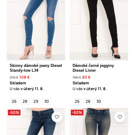
Skinny dámské jeany Diesel
Dámské černé jegginy
Slandy-low L34
Diesel Livier
108 €
83 €
215 €
165 €
Skladem
Skladem
U vás
v úterý
11. 8.
U vás
v úterý
11. 8.
26
28
29
30
26
28
30
-50%
-50%