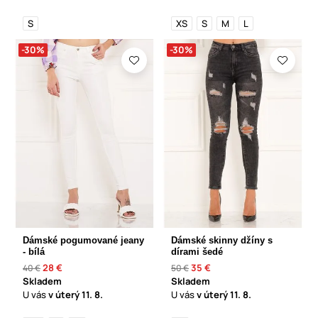
S
XS
S
M
L
-30%
-30%
Dámské pogumované jeany
Dámské skinny džíny s
- bílá
dírami šedé
28 €
35 €
40 €
50 €
Skladem
Skladem
U vás
v úterý
11. 8.
U vás
v úterý
11. 8.