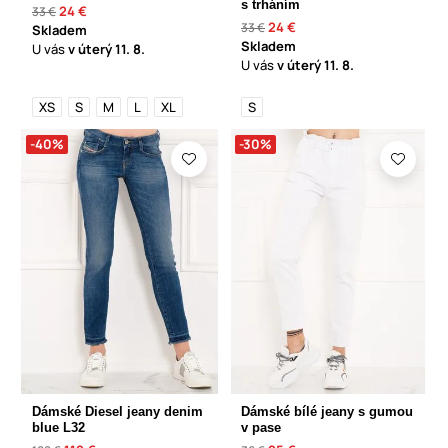
s trháním
24 €
33 €
24 €
33 €
Skladem
Skladem
U vás
v úterý
11. 8.
U vás
v úterý
11. 8.
XS
S
M
L
XL
S
-40%
-30%
Dámské Diesel jeany denim
Dámské bílé jeany s gumou
blue L32
v pase