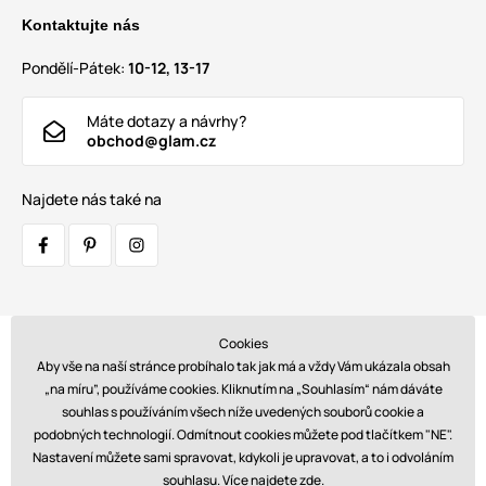
Kontaktujte nás
Pondělí-Pátek:
10-12, 13-17
Máte dotazy a návrhy?
obchod@glam.cz
Najdete nás také na
Cookies
Přepravci:
Aby vše na naší stránce probíhalo tak jak má a vždy Vám ukázala obsah
„na míru”, používáme cookies. Kliknutím na „Souhlasím“ nám dáváte
souhlas s používáním všech níže uvedených souborů cookie a
podobných technologií. Odmítnout cookies můžete pod tlačítkem "NE".
Platby:
Nastavení můžete sami spravovat, kdykoli je upravovat, a to i odvoláním
souhlasu. Více najdete
zde
.