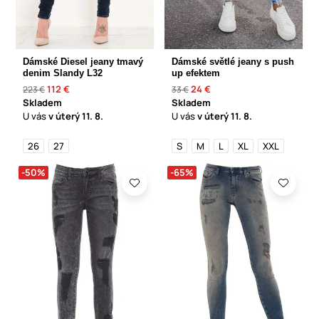
Dámské Diesel jeany tmavý
Dámské světlé jeany s push
denim Slandy L32
up efektem
112 €
24 €
223 €
33 €
Skladem
Skladem
U vás
v úterý
11. 8.
U vás
v úterý
11. 8.
26
27
S
M
L
XL
XXL
-50%
-65%