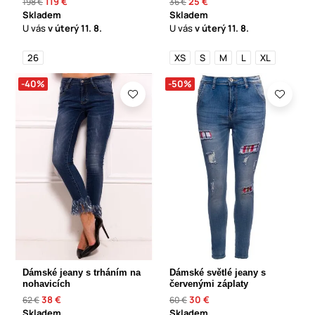
119 €
25 €
198 €
36 €
Skladem
Skladem
U vás
v úterý
11. 8.
U vás
v úterý
11. 8.
26
XS
S
M
L
XL
-40%
-50%
Dámské jeany s trháním na
Dámské světlé jeany s
nohavicích
červenými záplaty
38 €
30 €
62 €
60 €
Skladem
Skladem