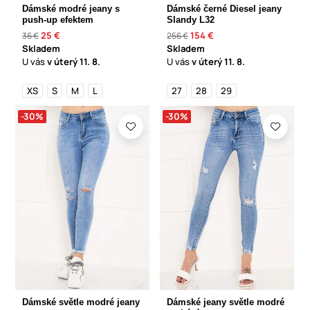
Dámské modré jeany s
Dámské černé Diesel jeany
push-up efektem
Slandy L32
25 €
154 €
36 €
256 €
Skladem
Skladem
U vás
v úterý
11. 8.
U vás
v úterý
11. 8.
XS
S
M
L
27
28
29
-30%
-30%
Dámské světle modré jeany
Dámské jeany světle modré