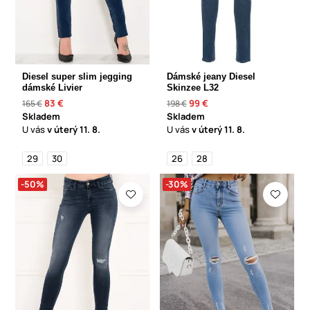
Diesel super slim jegging
Dámské jeany Diesel
dámské Livier
Skinzee L32
83 €
99 €
165 €
198 €
Skladem
Skladem
U vás
v úterý
11. 8.
U vás
v úterý
11. 8.
29
30
26
28
-50%
-30%