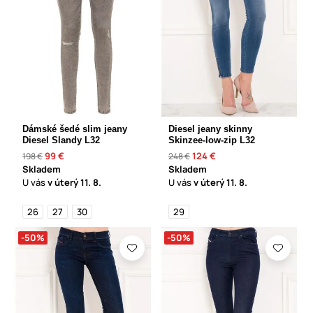
Dámské šedé slim jeany
Diesel jeany skinny
Diesel Slandy L32
Skinzee-low-zip L32
99 €
124 €
198 €
248 €
Skladem
Skladem
U vás
v úterý
11. 8.
U vás
v úterý
11. 8.
26
27
30
29
-50%
-50%