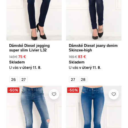
Dámské Diesel jegging
Dámské Diesel jeany denim
super slim Livier L32
Skinzee-high
75 €
83 €
149 €
165 €
Skladem
Skladem
U vás
v úterý
11. 8.
U vás
v úterý
11. 8.
26
27
27
28
-50%
-50%