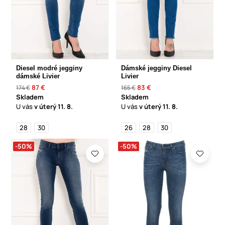
Diesel modré jegginy
Dámské jegginy Diesel
dámské Livier
Livier
87 €
83 €
174 €
165 €
Skladem
Skladem
U vás
v úterý
11. 8.
U vás
v úterý
11. 8.
28
30
26
28
30
-50%
-50%