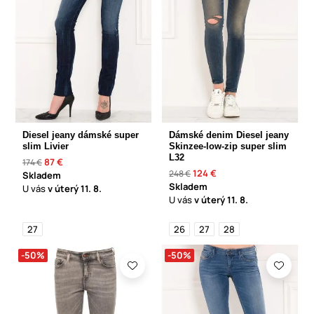
Diesel jeany dámské super
Dámské denim Diesel jeany
slim Livier
Skinzee-low-zip super slim
L32
87 €
174 €
124 €
248 €
Skladem
Skladem
U vás
v úterý
11. 8.
U vás
v úterý
11. 8.
27
26
27
28
-50%
-50%