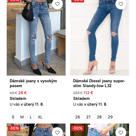
Dámské jeany s vysokým
Dámské Diesel jeany super-
pasem
slim Slandy-low L32
28 €
112 €
40 €
223 €
Skladem
Skladem
U vás
v úterý
11. 8.
U vás
v úterý
11. 8.
S
M
L
XL
26
27
28
29
-30%
-30%