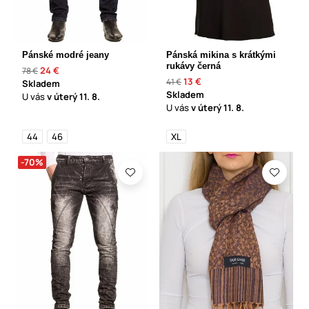
Pánské modré jeany
Pánská mikina s krátkými
rukávy černá
24 €
78 €
13 €
41 €
Skladem
Skladem
U vás
v úterý
11. 8.
U vás
v úterý
11. 8.
44
46
XL
-70%