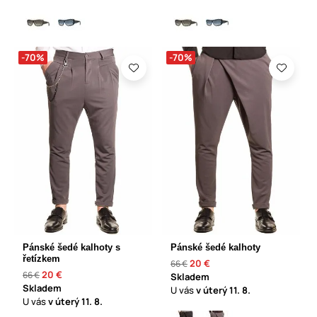
-70%
-70%
Pánské šedé kalhoty s
Pánské šedé kalhoty
řetízkem
20 €
66 €
20 €
66 €
Skladem
Skladem
U vás
v úterý
11. 8.
U vás
v úterý
11. 8.