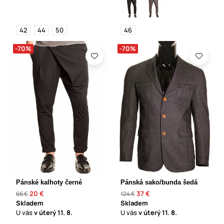
42
44
50
46
-70%
-70%
Pánské kalhoty černé
Pánská sako/bunda šedá
20 €
37 €
66 €
124 €
Skladem
Skladem
U vás
v úterý
11. 8.
U vás
v úterý
11. 8.