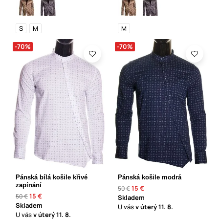
S
M
M
-70%
-70%
Pánská bílá košile křivé
Pánská košile modrá
zapínání
15 €
50 €
15 €
50 €
Skladem
Skladem
U vás
v úterý
11. 8.
U vás
v úterý
11. 8.