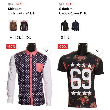
31 €
16 €
103 €
54 €
Skladem
Skladem
U vás
v úterý
11. 8.
U vás
v úterý
11. 8.
M
XL
XXL
S
L
-70%
-70%