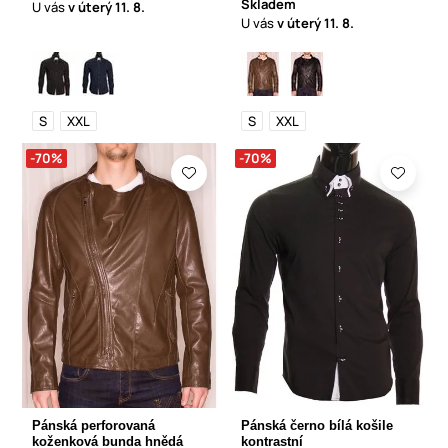
Skladem
U vás
v úterý
11. 8.
U vás
v úterý
11. 8.
S
XXL
S
XXL
-70%
-70%
Pánská perforovaná
Pánská černo bílá košile
koženková bunda hnědá
kontrastní