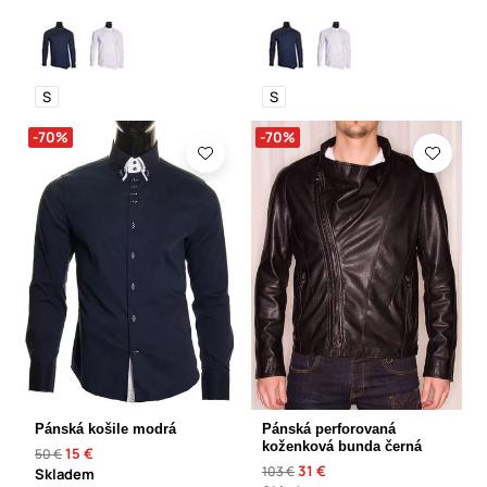
S
S
-70%
-70%
Pánská košile modrá
Pánská perforovaná
koženková bunda černá
15 €
50 €
31 €
103 €
Skladem