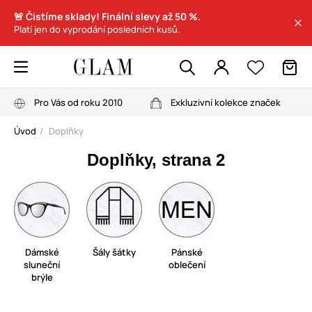
🚨 Čistíme sklady! Finální slevy až 50 %.
Platí jen do vyprodání posledních kusů.
Pro Vás od roku 2010
Exkluzivní kolekce značek
Úvod
Doplňky
Doplňky, strana 2
Dámské
Šály šátky
Pánské
sluneční
oblečení
brýle