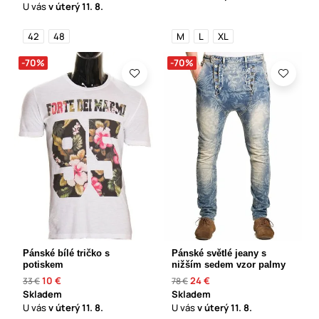
U vás
v úterý
11. 8.
42
48
M
L
XL
-70%
-70%
Pánské bílé tričko s
Pánské světlé jeany s
potiskem
nižším sedem vzor palmy
10 €
24 €
33 €
78 €
Skladem
Skladem
U vás
v úterý
11. 8.
U vás
v úterý
11. 8.