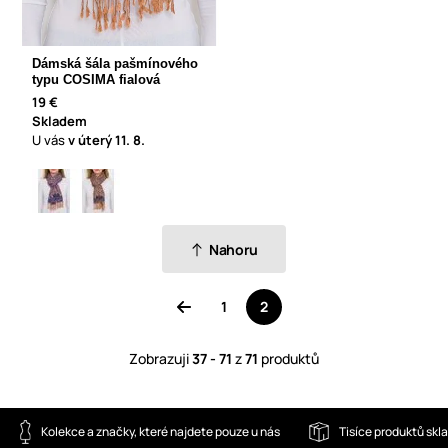
Dámská šála pašmínového
typu COSIMA fialová
19 €
Skladem
U vás
v úterý
11. 8.
Nahoru
1
2
Zobrazuji
37 - 71
z
71
produktů
Kolekce a značky, které najdete pouze u nás
Tisíce produktů sk