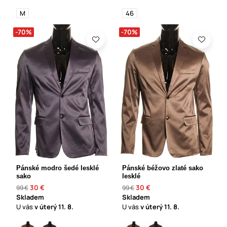
M
46
-70%
-70%
Pánské modro šedé lesklé
Pánské béžovo zlaté sako
sako
lesklé
30 €
30 €
99 €
99 €
Skladem
Skladem
U vás
v úterý
11. 8.
U vás
v úterý
11. 8.