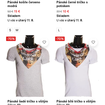
Pánské košile červeno
Pánské černé tričko s
modrá
potiskem
15 €
10 €
50 €
33 €
Skladem
Skladem
U vás
v úterý
11. 8.
U vás
v úterý
11. 8.
S
M
L
-70%
-70%
Pánské šedé tričko s všitým
Pánské bílé tričko s všitým