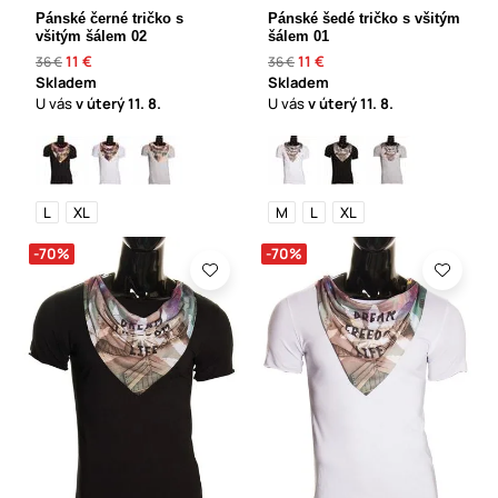
Pánské černé tričko s
Pánské šedé tričko s všitým
všitým šálem 02
šálem 01
11 €
11 €
36 €
36 €
Skladem
Skladem
U vás
v úterý
11. 8.
U vás
v úterý
11. 8.
L
XL
M
L
XL
-70%
-70%