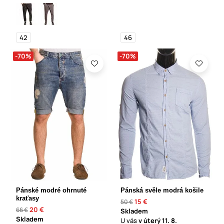
42
46
-70%
-70%
Pánské modré ohrnuté
Pánská svěle modrá košile
kraťasy
15 €
50 €
20 €
66 €
Skladem
Skladem
U vás
v úterý
11. 8.