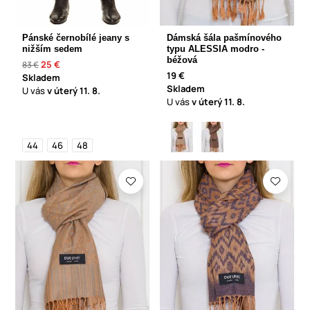
Pánské černobílé jeany s
Dámská šála pašmínového
nižším sedem
typu ALESSIA modro -
béžová
25 €
83 €
19 €
Skladem
Skladem
U vás
v úterý
11. 8.
U vás
v úterý
11. 8.
44
46
48