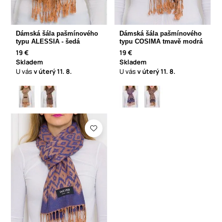
Dámská šála pašmínového
Dámská šála pašmínového
typu ALESSIA - šedá
typu COSIMA tmavě modrá
19 €
19 €
Skladem
Skladem
U vás
v úterý
11. 8.
U vás
v úterý
11. 8.