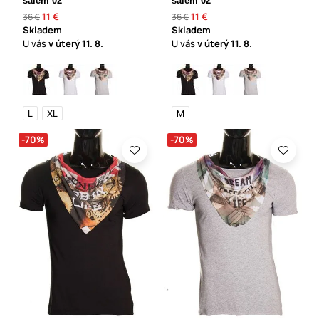
šálem 02
šálem 02
11 €
11 €
36 €
36 €
Skladem
Skladem
U vás
v úterý
11. 8.
U vás
v úterý
11. 8.
L
XL
M
-70%
-70%