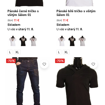
Pánské černé tričko s
Pánské bílé tričko s všitým
všitým šálem 01
šálem 01
11 €
11 €
36 €
36 €
Skladem
Skladem
U vás
v úterý
11. 8.
U vás
v úterý
11. 8.
L
XL
L
XL
-70%
-70%