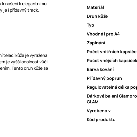
á k nošení k elegantnímu
Materiál
 je i přídavný track.
Druh kůže
Typ
Vhodné i pro A4
Zapínání
Počet vnitřních kapsiče
ní telecí kůže je vyražena
Počet vnějších kapsiče
m je vyšší odolnost vůči
ením. Tento druh kůže se
Barva kování
Přídavný popruh
Regulovatelná délka p
Dárkové balení Glamoro
GLAM
Vyrobeno v
Kód produktu