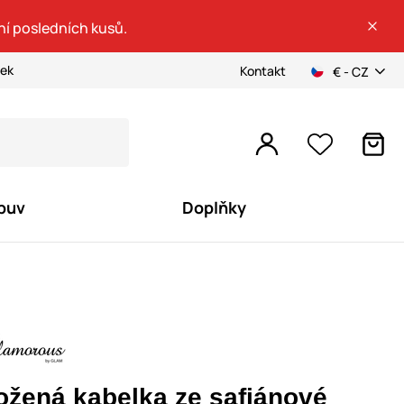
ní posledních kusů.
ček
Kontakt
€ - CZ
buv
Doplňky
ožená kabelka ze safiánové