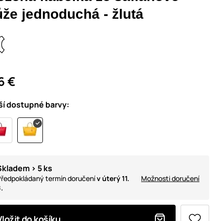
ůže jednoduchá - žlutá
6 €
ší dostupné barvy:
Skladem > 5 ks
ředpokládaný termín doručení
v úterý 11.
Možnosti doručení
.
Vložit do košíku