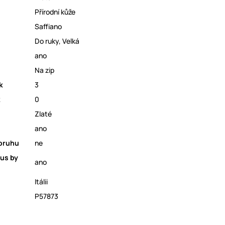
Přírodní kůže
Saffiano
Do ruky
,
Velká
ano
Na zip
k
3
k
0
Zlaté
ano
opruhu
ne
us by
ano
Itálii
P57873