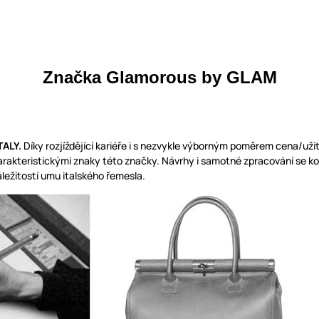
Značka Glamorous by GLAM
TALY.
Díky rozjíždějící kariéře i s nezvykle výborným poměrem cena/užit
harakteristickými znaky této značky. Návrhy i samotné zpracování se k
áležitostí umu italského řemesla.