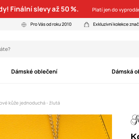
dy! Finální slevy až 50 %.
Platí jen do vyprodá
Pro Vás od roku 2010
Exkluzivní kolekce zna
Dámské oblečení
Dámská o
ové kůže jednoduchá - žlutá
K