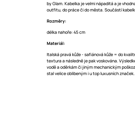
by Glam. Kabelka je velmi nápaditá a je vhodn
outfitu, do práce či do města. Součástí kabelky
Rozměry:
délka nahoře: 45 cm
Materiál:
Italská pravá kůže - safiánová kůže = do kvalit
textura a následně je pak voskována. Výsledke
vodě a oděrkám či jiným mechanickým poškoz
stal velice oblibeným i u top luxusních značek.