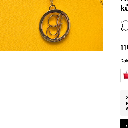
k
11
Dal
P
8