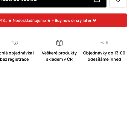
P.S.: 🔥 Nedoskladňujeme 🔥 –
Buy now or cry later
💔
chlá objednávka i
Veškeré produkty
Objednávky do 13:00
bez registrace
skladem v ČR
odesíláme ihned