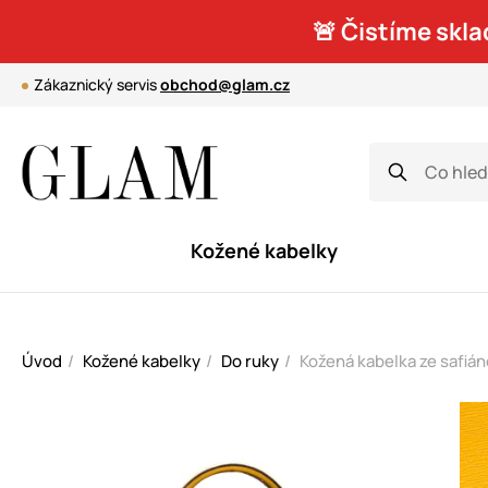
🚨 Čistíme skla
Zákaznický servis
obchod@glam.cz
Kožené kabelky
Úvod
Kožené kabelky
Do ruky
Kožená kabelka ze safián