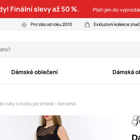
dy! Finální slevy až 50 %.
Platí jen do vyprodá
Pro Vás od roku 2010
Exkluzivní kolekce zna
Dámské oblečení
Dámská o
 ruky s cvoky po straně - červená
D