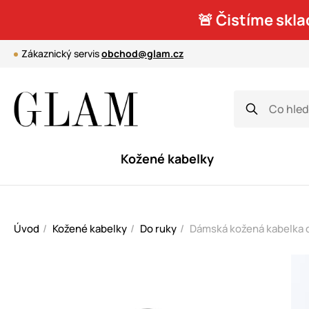
🚨 Čistíme skla
Zákaznický servis
obchod@glam.cz
Kožené kabelky
Úvod
Kožené kabelky
Do ruky
Dámská kožená kabelka do