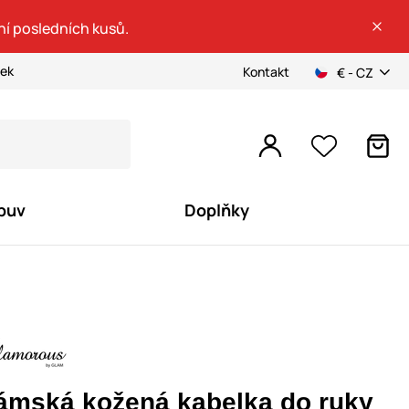
ní posledních kusů.
ček
Kontakt
€ - CZ
buv
Doplňky
ámská kožená kabelka do ruky