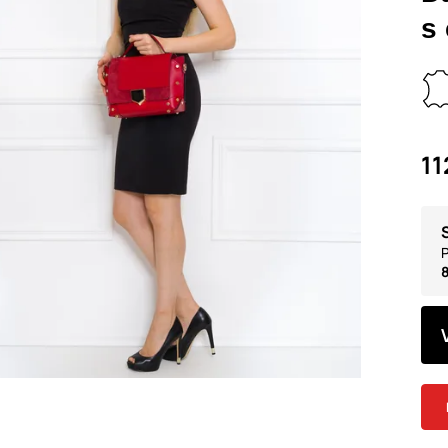
s
11
P
8