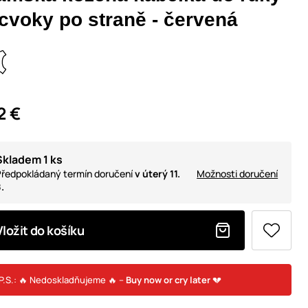
 cvoky po straně - červená
2 €
Skladem 1 ks
ředpokládaný termín doručení
v úterý 11.
Možnosti doručení
.
Vložit do košíku
P.S.: 🔥 Nedoskladňujeme 🔥 –
Buy now or cry later
💔