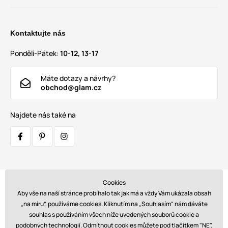
Kontaktujte nás
Pondělí-Pátek:
10-12, 13-17
Máte dotazy a návrhy?
obchod@glam.cz
Najdete nás také na
Cookies
Přepravci:
Aby vše na naší stránce probíhalo tak jak má a vždy Vám ukázala obsah
„na míru”, používáme cookies. Kliknutím na „Souhlasím“ nám dáváte
souhlas s používáním všech níže uvedených souborů cookie a
podobných technologií. Odmítnout cookies můžete pod tlačítkem "NE".