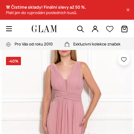
🚨 Čistíme sklady! Finální slevy až 50 %.
Platí jen do vyprodání posledních kusů.
Pro Vás od roku 2010
Exkluzivní kolekce značek
-40%