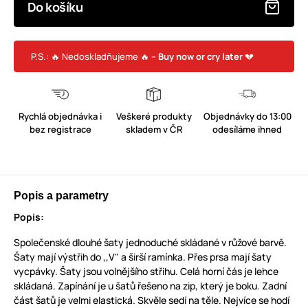
Do košíku
P.S.: 🔥 Nedoskladňujeme 🔥 –
Buy now or cry later
💔
Rychlá objednávka i
Veškeré produkty
Objednávky do 13:00
bez registrace
skladem v ČR
odesíláme ihned
Popis a parametry
Popis:
Společenské dlouhé šaty jednoduché skládané v růžové barvě.
Šaty mají výstřih do ,,V" a širší ramínka. Přes prsa mají šaty
vycpávky. Šaty jsou volnějšího střihu. Celá horní čás je lehce
skládaná. Zapínání je u šatů řešeno na zip, který je boku. Zadní
část šatů je velmi elastická. Skvěle sedí na těle. Nejvíce se hodí