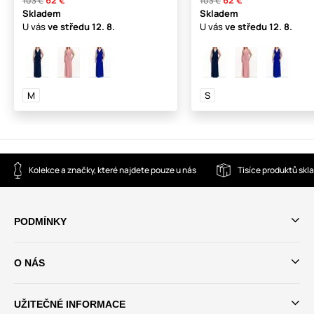
103 €
103 €
Skladem
Skladem
U vás
ve středu
12. 8.
U vás
ve středu
12. 8.
M
S
Kolekce a značky, které najdete pouze u nás
Tisíce produktů sk
PODMÍNKY
O NÁS
UŽITEČNÉ INFORMACE