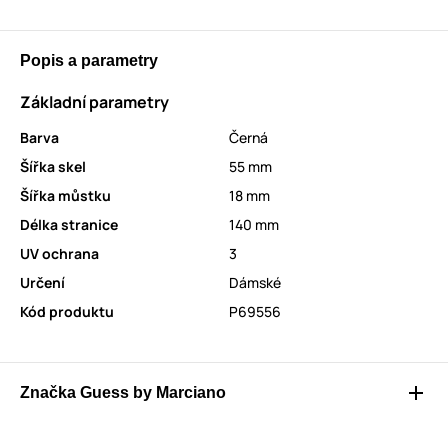
Popis a parametry
Základní parametry
Barva
Černá
Šířka skel
55 mm
Šířka můstku
18 mm
Délka stranice
140 mm
UV ochrana
3
Určení
Dámské
Kód produktu
P69556
Značka Guess by Marciano