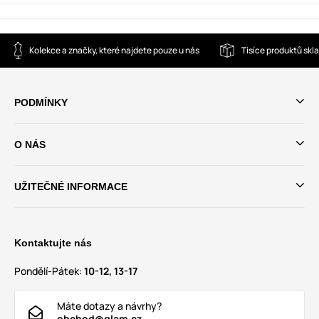
Kolekce a značky, které najdete pouze u nás
Tisíce produktů sk
PODMÍNKY
O NÁS
UŽITEČNÉ INFORMACE
Kontaktujte nás
Pondělí-Pátek:
10-12, 13-17
Máte dotazy a návrhy?
obchod@glam.cz