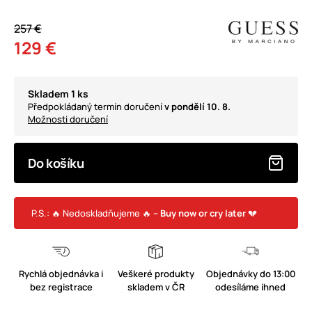
257 €
129 €
Skladem 1 ks
Předpokládaný termín doručení
v pondělí 10. 8.
Možnosti doručení
Do košíku
P.S.: 🔥 Nedoskladňujeme 🔥 –
Buy now or cry later
💔
Rychlá objednávka i
Veškeré produkty
Objednávky do 13:00
bez registrace
skladem v ČR
odesíláme ihned