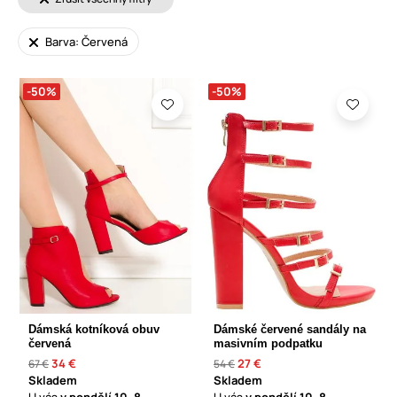
Barva: Červená
-50%
-50%
Dámská kotníková obuv
Dámské červené sandály na
červená
masivním podpatku
34 €
27 €
67 €
54 €
Skladem
Skladem
U vás
v pondělí
10. 8.
U vás
v pondělí
10. 8.