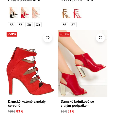
36
37
38
39
36
37
-50%
-50%
Dámské kožené sandály
Dámské kotníkové se
červené
zlatým podpatkem
83 €
31 €
166 €
62 €