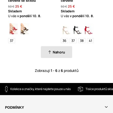
červené se síťkou
červené
25 €
25 €
50 €
50 €
Skladem
Skladem
U vás
v pondělí
10. 8.
U vás
v pondělí
10. 8.
37
36
37
38
41
Nahoru
Zobrazuji
1 - 6
z
6
produktů
Kolekce a značky, které najdete pouze u nás
Tisíce produktů sk
PODMÍNKY