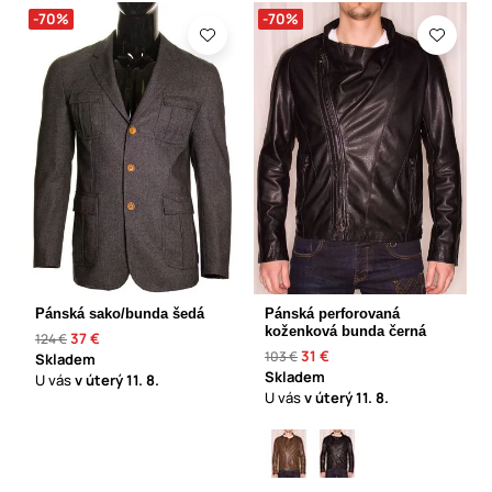
-70%
-70%
Pánská sako/bunda šedá
Pánská perforovaná
koženková bunda černá
37 €
124 €
31 €
103 €
Skladem
Skladem
U vás
v úterý
11. 8.
U vás
v úterý
11. 8.