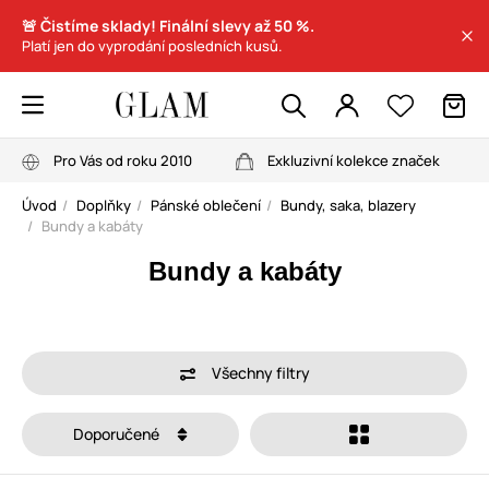
🚨 Čistíme sklady! Finální slevy až 50 %.
Platí jen do vyprodání posledních kusů.
Pro Vás od roku 2010
Exkluzivní kolekce značek
Úvod
Doplňky
Pánské oblečení
Bundy, saka, blazery
Bundy a kabáty
Bundy a kabáty
Všechny filtry
Doporučené