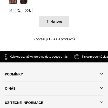
M
XL
XXL
Nahoru
Zobrazuji
1 - 3
z
3
produktů
Kolekce a značky, které najdete pouze u nás
Tisíce produktů sk
PODMÍNKY
O NÁS
UŽITEČNÉ INFORMACE