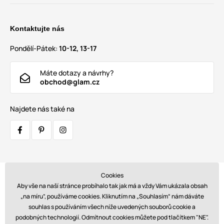
Kontaktujte nás
Pondělí-Pátek:
10-12, 13-17
Máte dotazy a návrhy?
obchod@glam.cz
Najdete nás také na
Cookies
Přepravci:
Aby vše na naší stránce probíhalo tak jak má a vždy Vám ukázala obsah
„na míru”, používáme cookies. Kliknutím na „Souhlasím“ nám dáváte
souhlas s používáním všech níže uvedených souborů cookie a
podobných technologií. Odmítnout cookies můžete pod tlačítkem "NE".
Platby: