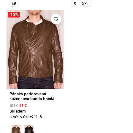
46
S
XXL
-70%
Pánská perforovaná
koženková bunda hnědá
31 €
103 €
Skladem
U vás
v úterý
11. 8.